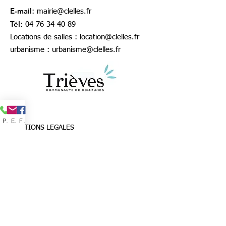
E-mail
:
mairie@clelles.fr
Tél
:
04 76 34 40 89
Locations de salles :
location@clelles.fr
urbanisme :
urbanisme@clelles.fr
Phone
Email
Facebook
MENTIONS LEGALES
www.clelles-en-trieves.fr
est le site officiel de
la commune de Clelles dont le siège est situé
à la mairie de Clelles, 1 place de la mairie,
38930 Clelles-en-Trièves.
Directeur de publication : Thomas SPINDLER,
maire de Clelles
Responsable du site : Alexia ROSIN, adjointe
au maire