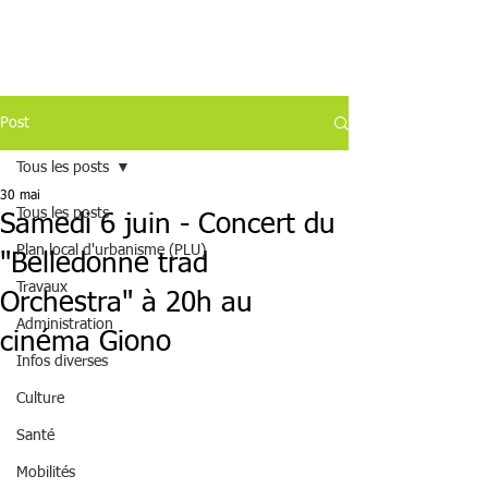
Post
Tous les posts
30 mai
Tous les posts
Samedi 6 juin - Concert du
Plan local d'urbanisme (PLU)
"Belledonne trad
Travaux
Orchestra" à 20h au
Administration
cinéma Giono
Infos diverses
Culture
Santé
Mobilités