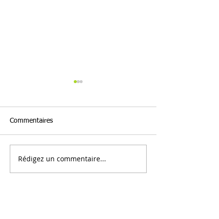
Commentaires
Agenda Mixage 
Rédigez un commentaire...
Commémorations du 08
mai 2026