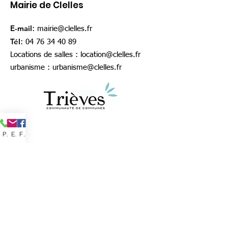
Mairie de Clelles
E-mail
:
mairie@clelles.fr
Tél
:
04 76 34 40 89
Locations de salles :
location@clelles.fr
urbanisme :
urbanisme@clelles.fr
Phone
Email
Facebook
MENTIONS LEGALES
www.clelles-en-trieves.fr
est le site officiel de
la commune de Clelles dont le siège est situé
à la mairie de Clelles, 1 place de la mairie,
38930 Clelles-en-Trièves.
Directeur de publication : Thomas SPINDLER,
maire de Clelles