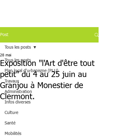
Post
Tous les posts
28 mai
Tous les posts
Exposition "l'Art d'être tout
Plan local d'urbanisme (PLU)
petit" du 4 au 25 juin au
Travaux
Granjou à Monestier de
Administration
Clermont.
Infos diverses
Culture
Santé
Mobilités