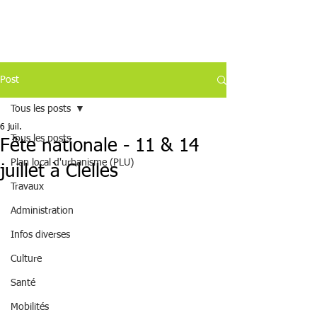
Post
Tous les posts
6 juil.
Tous les posts
Fête nationale - 11 & 14
Plan local d'urbanisme (PLU)
juillet à Clelles
Travaux
Administration
Infos diverses
Culture
Santé
Mobilités