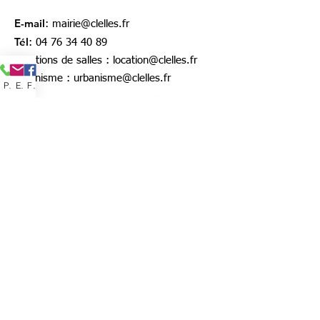
E-mail
:
mairie@clelles.fr
Tél
:
04 76 34 40 89
Locations de salles :
location@clelles.fr
urbanisme :
urbanisme@clelles.fr
Phone
Email
Facebook
MENTIONS LEGALES
www.clelles-en-trieves.fr
est le site officiel de
la commune de Clelles dont le siège est situé
à la mairie de Clelles, 1 place de la mairie,
38930 Clelles-en-Trièves.
Directeur de publication : Thomas SPINDLER,
maire de Clelles
Responsable du site : Alexia ROSIN, adjointe