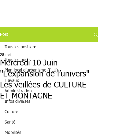
Post
Tous les posts
28 mai
Tous les posts
Mercredi 10 Juin -
Plan local d'urbanisme (PLU)
"L’expansion de l’univers" -
Travaux
Les veillées de CULTURE
Administration
ET MONTAGNE
Infos diverses
Culture
Santé
Mobilités