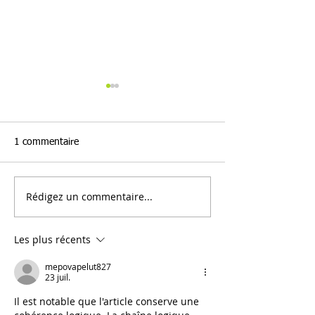
1 commentaire
Rédigez un commentaire...
Vendredi 5 juin -
Samedi 6 juin - 
Conférence gesticulée "En
du "Belledonne t
roue libre !" à 20h30 au
Orchestra" à 20h
Les plus récents
Bistrot de la Place
cinéma Giono
mepovapelut827
23 juil.
Il est notable que l'article conserve une 