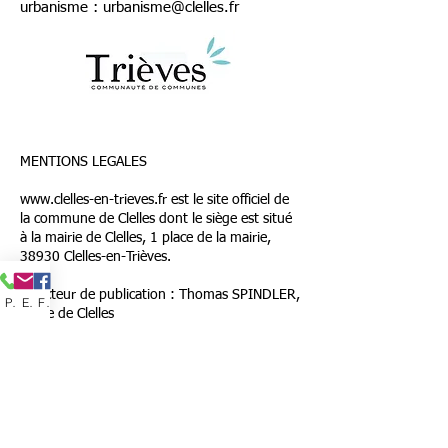
urbanisme :
urbanisme@clelles.fr
MENTIONS LEGALES
www.clelles-en-trieves.fr
est le site officiel de
la commune de Clelles dont le siège est situé
à la mairie de Clelles, 1 place de la mairie,
38930 Clelles-en-Trièves.
Directeur de publication : Thomas SPINDLER,
Phone
Email
Facebook
maire de Clelles
Responsable du site : Alexia ROSIN, adjointe
au maire
Aide technique : Guillaume RAVERDY
Photos : Sauf mentions contraires, les photos
sont la propriété de la commune de Clelles.
Hébergeur : wix.com