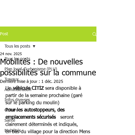
Post
Tous les posts
24 nov. 2025
Tous les posts
Mobilités : De nouvelles
Plan local d'urbanisme (PLU)
possibilités sur la commune
Travaux
Dernière mise à jour :
1 déc. 2025
Un 
véhicule CITIZ
 sera disponible à 
Administration
partir de la semaine prochaine (garé 
Infos diverses
sur le parking du moulin)
Pour les autostoppeurs, des 
Culture
emplacements sécurisés  
 seront  
Santé
clairement déterminés et indiqués,
Mobilités
en bas du village pour la direction Mens