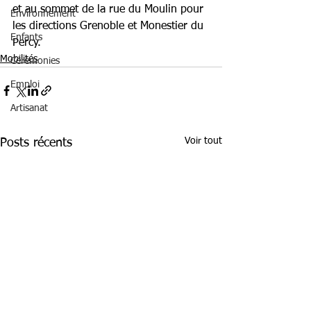
et au sommet de la rue du Moulin pour 
Environnement
les directions Grenoble et Monestier du 
Enfants
Percy.
Mobilités
Cérémonies
Emploi
Artisanat
Voir tout
Posts récents