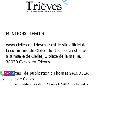
MENTIONS LEGALES
www.clelles-en-trieves.fr
est le site officiel de
la commune de Clelles dont le siège est situé
à la mairie de Clelles, 1 place de la mairie,
38930 Clelles-en-Trièves.
Directeur de publication : Thomas SPINDLER,
maire de Clelles
Phone
Email
Facebook
Responsable du site : Alexia ROSIN, adjointe
au maire
Aide technique : Guillaume RAVERDY
Photos : Sauf mentions contraires, les photos
sont la propriété de la commune de Clelles.
Hébergeur : wix.com
Droits d'auteur :
Contenus éditoriaux :