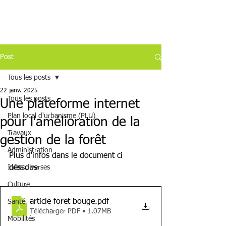
Post
Tous les posts
22 janv. 2025
Tous les posts
Une plateforme internet
Plan local d'urbanisme (PLU)
pour l'amélioration de la
Travaux
gestion de la forêt
Administration
Plus d'infos dans le document ci 
Infos diverses
dessous
Culture
article foret bouge
.pdf
Santé
Télécharger PDF • 1.07MB
Mobilités