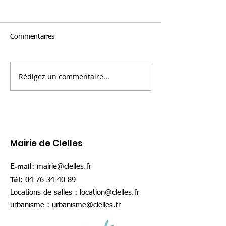
Commentaires
Rédigez un commentaire...
Fête nationale - 11 & 14
La nouvelle Mais
juillet à Clelles
Pays : le Trièves
ouverts
Mairie de Clelles
E-mail
:
mairie@clelles.fr
Tél
:
04 76 34 40 89
Locations de salles :
location@clelles.fr
urbanisme :
urbanisme@clelles.fr