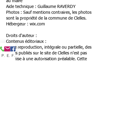
au maire
Aide technique : Guillaume RAVERDY
Photos : Sauf mentions contraires, les photos
sont la propriété de la commune de Clelles.
Hébergeur : wix.com
Droits d'auteur :
Contenus éditoriaux :
Toute reproduction, intégrale ou partielle, des
textes publiés sur le site de Clelles n'est pas
Phone
Email
Facebook
soumise à une autorisation préalable. Cette
utilisation doit néanmoins mentionner
explicitement et obligatoirement la référence
à la commune de Clelles, ainsi que l'url du site
source de l'article.
Les utilisateurs des contenus éditoriaux du
site informeront la Direction de la
Communication de l'usage qui en a été fait.
Photos et videos :
Les images, photos et videos originales ne
peuvent être reproduites sans autorisation de
la mairie de Clelles