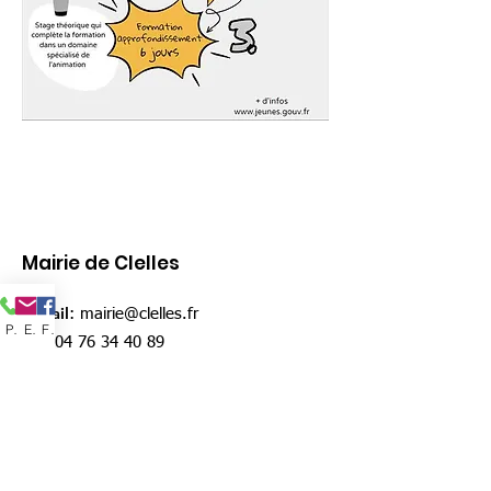
Mairie de Clelles
E-mail
:
mairie@clelles.fr
Phone
Email
Facebook
Tél
:
04 76 34 40 89
Locations de salles :
location@clelles.fr
urbanisme :
urbanisme@clelles.fr