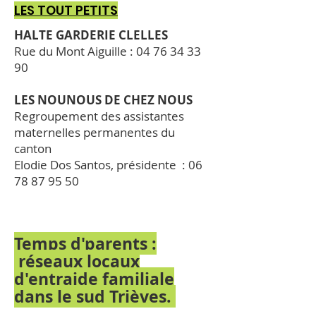
LES TOUT PETITS
HALTE GARDERIE CLELLES
Rue du Mont Aiguille : 04 76 34 33
90
LES NOUNOUS DE CHEZ NOUS
Regroupement des assistantes
maternelles permanentes du
canton
Elodie Dos Santos, présidente : 06
78 87 95 50
Temps d'parents :
réseaux locaux
d'entraide familiale
dans le sud Trièves.