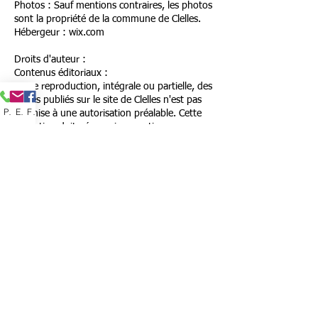
Photos : Sauf mentions contraires, les photos
sont la propriété de la commune de Clelles.
Hébergeur : wix.com
Droits d'auteur :
Contenus éditoriaux :
Toute reproduction, intégrale ou partielle, des
textes publiés sur le site de Clelles n'est pas
Phone
Email
Facebook
soumise à une autorisation préalable. Cette
utilisation doit néanmoins mentionner
explicitement et obligatoirement la référence
à la commune de Clelles, ainsi que l'url du site
source de l'article.
Les utilisateurs des contenus éditoriaux du
site informeront la Direction de la
Communication de l'usage qui en a été fait.
Photos et videos :
Les images, photos et videos originales ne
peuvent être reproduites sans autorisation de
la mairie de Clelles
Liens utiles