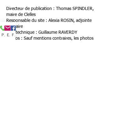
Directeur de publication : Thomas SPINDLER,
maire de Clelles
Responsable du site : Alexia ROSIN, adjointe
au maire
Aide technique : Guillaume RAVERDY
Phone
Email
Facebook
Photos : Sauf mentions contraires, les photos
sont la propriété de la commune de Clelles.
Hébergeur : wix.com
Droits d'auteur :
Contenus éditoriaux :
Toute reproduction, intégrale ou partielle, des
textes publiés sur le site de Clelles n'est pas
soumise à une autorisation préalable. Cette
utilisation doit néanmoins mentionner
explicitement et obligatoirement la référence
à la commune de Clelles, ainsi que l'url du site
source de l'article.
Les utilisateurs des contenus éditoriaux du
site informeront la Direction de la
Communication de l'usage qui en a été fait.
Photos et videos :
Les images, photos et videos originales ne