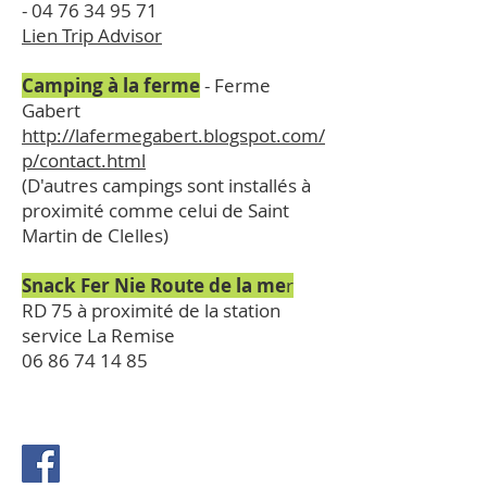
-
04 76 34 95 71
Lien Trip Advisor
Camping à la ferme
- Ferme
Gabert
http://lafermegabert.blogspot.com/
p/contact.html
(D'autres campings sont installés à
proximité comme celui de Saint
Martin de Clelles)
Snack Fer Nie Route de la me
r
RD 75 à proximité de la station
service La Remise
06 86 74 14 85