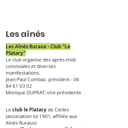
Les aînés
Les Aînés Ruraux - Club "Le
Platary"
Le club organise des après-midi
conviviales et diverses
manifestations.
Jean-Paul Combaz. président -
06
84 61 03 02
Monique DUPRAT, vice-présidente
Le
club le Platary
de Clelles
(
association loi 1901, affiliée aux
Aînés Ruraux)