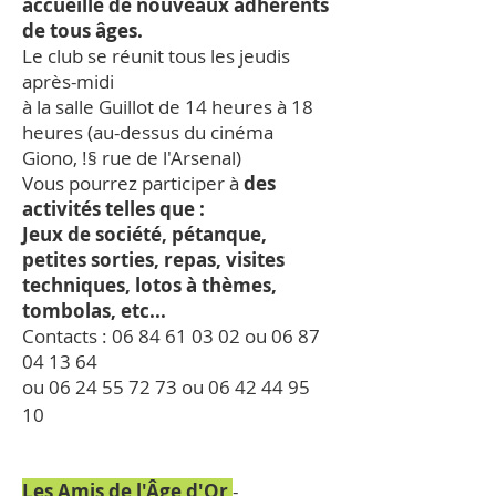
accueille de nouveaux adhérents
de tous âges.
Le club se réunit tous les jeudis
après-midi
à la salle Guillot de 14 heures à 18
heures (au-dessus du cinéma
Giono, !§ rue de l'Arsenal)
Vous pourrez participer à
des
activités telles que :
Jeux de société, pétanque,
petites sorties, repas, visites
techniques, lotos à thèmes,
tombolas, etc...
Contacts :
06 84 61 03 02
ou
06 87
04 13 64
ou
06 24 55 72 73
ou
06 42 44 95
10
Les Amis de l'Âge d'Or
-