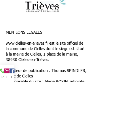
MENTIONS LEGALES
www.clelles-en-trieves.fr
est le site officiel de
la commune de Clelles dont le siège est situé
à la mairie de Clelles, 1 place de la mairie,
38930 Clelles-en-Trièves.
Directeur de publication : Thomas SPINDLER,
maire de Clelles
Phone
Email
Facebook
Responsable du site : Alexia ROSIN, adjointe
au maire
Aide technique : Guillaume RAVERDY
Photos : Sauf mentions contraires, les photos
sont la propriété de la commune de Clelles.
Hébergeur : wix.com
Droits d'auteur :
Contenus éditoriaux :